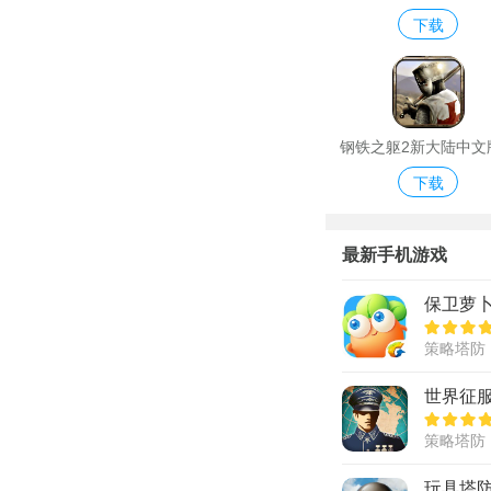
下载
钢铁之躯2新大陆中文
下载
解版
最新手机游戏
保卫萝卜
策略塔防
世界征
策略塔防
玩具塔