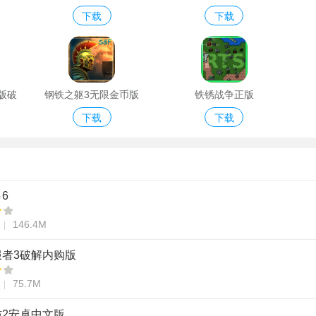
下载
下载
版破
钢铁之躯3无限金币版
铁锈战争正版
下载
下载
6
146.4M
服者3破解内购版
75.7M
防2安卓中文版