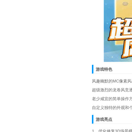
游戏特色
风趣幽默的MC像素
超级激烈的龙卷风竞
老少咸宜的简单操作
自定义独特的外观和
游戏亮点
1、优化修复3D场景模