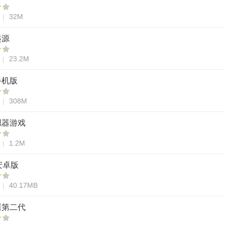
32M
起源
23.2M
手机版
308M
拟器游戏
1.2M
安卓版
40.17MB
居第二代