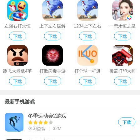
左踢右打永恒
上下左右破解
1234上下左右
一恋永恒之皇
下载
下载
下载
下载
破解版无限金
版
游戏
后驾到九游版
币钻石版
踢飞大老板4苹
打败病毒手游
打个球一杆进
覆盖打印大师
下载
下载
下载
下载
果版
版
洞手游版
最新手机游戏
冬季运动会2游戏
下载
休闲益智
32M