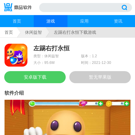
首页
游戏
应用
资讯
首页
休闲益智
左踢右打永恒下载游戏
左踢右打永恒
类型：休闲益智
版本：1.2
大小：95.6M
时间：2021-12-30
安卓版下载
暂无苹果版
软件介绍