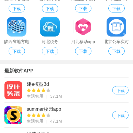
下载
下载
下载
下载
破解版
app免费版
官网版
陕西省地方电
河北税务
河北移动app
北京公车实时
下载
下载
下载
下载
力官网app
app
最新软件APP
建e模型3d
下载
生活实用
37.1M
summer校园app
下载
生活实用
47.1M