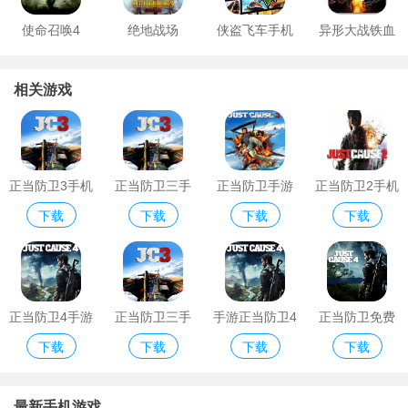
使命召唤4
绝地战场
侠盗飞车手机
异形大战铁血
版正版
战士游戏手游
相关游戏
正当防卫3手机
正当防卫三手
正当防卫手游
正当防卫2手机
下载
下载
下载
下载
安卓版
机版正版
安卓版
版免费版
正当防卫4手游
正当防卫三手
手游正当防卫4
正当防卫免费
下载
下载
下载
下载
版
游手游版
破解版
手游版
最新手机游戏