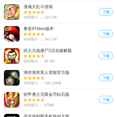
漫魂大乱斗游戏
下载
动作格斗
124.2M
拳皇97olios版本
下载
动作格斗
343.7M
武士大战僵尸2汉化破解版
下载
动作格斗
88.3M
滴答滴答双人冒险官方版
下载
动作格斗
148.15MB
铠甲勇士无限金币钻石版
下载
动作格斗
87MB
圣安地列斯手机版中文版