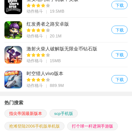
下载
动作格斗
19.5MB
红发勇者之路安卓版
下载
动作格斗
20.1M
激射火柴人破解版无限金币钻石版
下载
动作格斗
15MB
时空猎人vivo版本
下载
动作格斗
889.9M
热门搜索
指尖帝国最新版本
scp手机版
抢滩登陆2006手机版单机版
打个球一杆进洞手游版