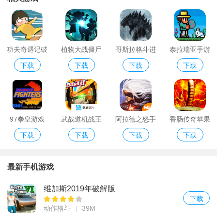
功夫奇遇记破
植物大战僵尸
哥斯拉格斗进
泰拉瑞亚手游
下载
下载
下载
下载
解版
英雄传奇
化版
版
97拳皇游戏
武战道机战王
阿拉德之怒手
香肠传奇苹果
下载
下载
下载
下载
游戏
游安卓版华为
破解版
版
最新手机游戏
维加斯2019年破解版
下载
动作格斗
39M