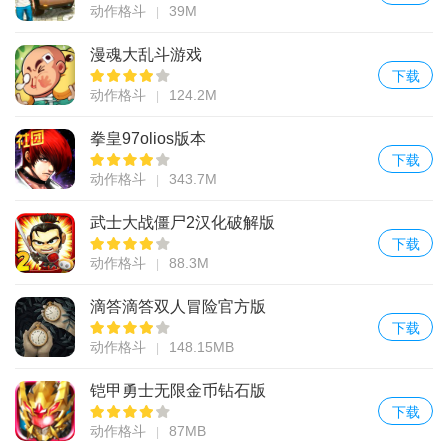
动作格斗
39M
漫魂大乱斗游戏
下载
动作格斗
124.2M
拳皇97olios版本
下载
动作格斗
343.7M
武士大战僵尸2汉化破解版
下载
动作格斗
88.3M
滴答滴答双人冒险官方版
下载
动作格斗
148.15MB
铠甲勇士无限金币钻石版
下载
动作格斗
87MB