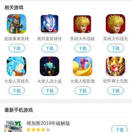
相关游戏
超级像素英雄
奥特曼英雄传
英雄大作战破
英雄大作战无
下载
下载
下载
下载
无限金币版最
奇无限钻石版
解版全英雄
限钻石版破解
新版
版
火柴人英雄无
火柴人战士超
火柴人暗影激
铠甲勇士无限
下载
下载
下载
下载
敌破解版
级赛亚人
斗无限金币版
金币钻石版
最新手机游戏
维加斯2019年破解版
下载