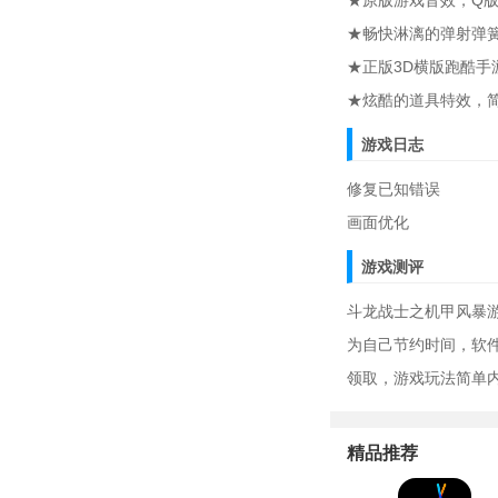
★原版游戏音效，Q
★畅快淋漓的弹射弹
★正版3D横版跑酷手
★炫酷的道具特效，
游戏日志
修复已知错误
画面优化
游戏测评
斗龙战士之机甲风暴
为自己节约时间，软
领取，游戏玩法简单
精品推荐