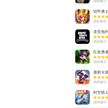
动作格斗
铠甲勇
动作格斗
圣安地
动作格斗
红发勇
动作格斗
激射火
动作格斗
时空猎人
动作格斗