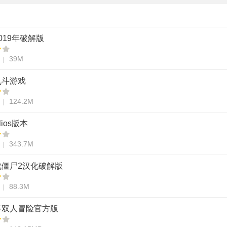
019年破解版
39M
乱斗游戏
124.2M
lios版本
343.7M
战僵尸2汉化破解版
88.3M
答双人冒险官方版