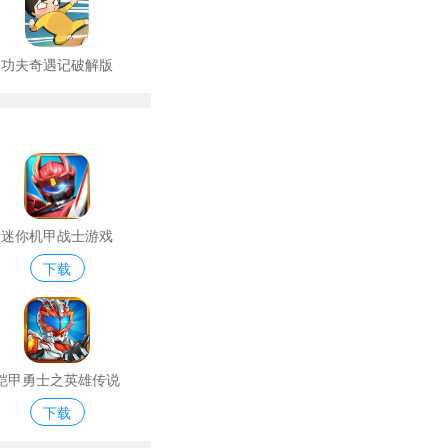
功夫奇遇记破解版
迷你机甲战士游戏
下载
铠甲勇士之英雄传说
下载