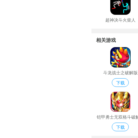
超神决斗火柴人
相关游戏
斗龙战士之破解版
下载
铠甲勇士无双格斗破
下载