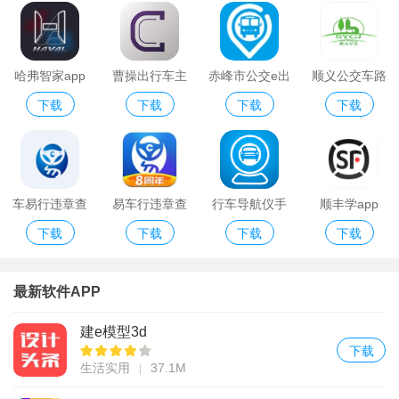
哈弗智家app
曹操出行车主
赤峰市公交e出
顺义公交车路
下载
下载
下载
下载
端app
行app
线查询app
车易行违章查
易车行违章查
行车导航仪手
顺丰学app
下载
下载
下载
下载
询手机版
询
机版
最新软件APP
建e模型3d
下载
生活实用
37.1M