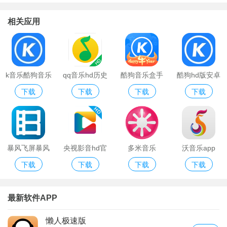
安卓版
相关应用
k音乐酷狗音乐
qq音乐hd历史
酷狗音乐盒手
酷狗hd版安卓
下载
下载
下载
下载
版本
机版
软件
暴风飞屏暴风
央视影音hd官
多米音乐
沃音乐app
下载
下载
下载
下载
影音版
方版
最新软件APP
懒人极速版