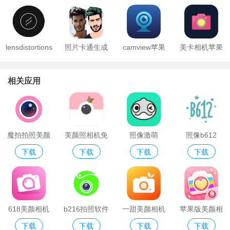
lensdistortions
照片卡通生成
camview苹果
美卡相机苹果
app
版
版
相关应用
魔拍拍照美颜
美颜照相机免
照像激萌
照像b612
下载
下载
下载
下载
费版
618美颜相机
b216拍照软件
一甜美颜相机
苹果版美颜相
下载
下载
下载
下载
机